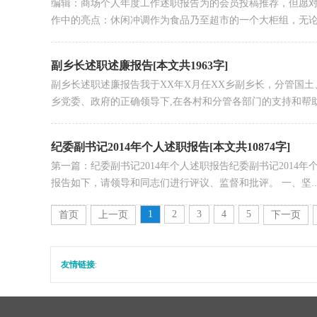
编辑：商场个人年度工作述职报告为的会员投稿推荐，但愿对
作中的亮点：休闲冲调作为食品乃至超市的一个大柜组，无论.
副乡长述职述廉报告[本文共1963字]
副乡长述职述廉报告我于XX年X月任XX乡副乡长，分管国
乡党委、政府的正确领导下,在各村和分管各部门的支持和帮助下
纪委副书记2014年个人述职报告[本文共10874字]
第一篇：纪委副书记2014年个人述职报告纪委副书记201
报告如下，请领导和同志们进行评议、监督和批评。 一、坚..
1
2
3
4
5
首页
上一页
下一页
友情链接
: