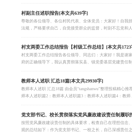
村副主任述职报告[本文共639字]
尊敬的各位领导、各位村民代表、全体党员：大家好！自我担
法规，严格要求自己，自觉接受群众的监督，时刻不忘党和人民
村支两委工作总结报告【村级工作总结】[本文共1723
村支两委工作总结报告各位领导、同志们：大家好！我是谢家村
府的正确领导下，我认真贯彻落实县、镇党委基层党建责任制目
教师本人述职 汇总18篇[本文共29930字]
教师本人述职 汇总18篇 由会员“tangshanwu”整理投
师本人述职篇2：教师本人述职篇3：教师本人述职篇4：教师..
党支部书记、校长贯彻落实党风廉政建设责任制履职报告
按照党风廉政建设责任制的具体要求，检查自己在理想信念
观的总结如下：作为党支部书记、一校之长，自己深感责任之重