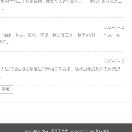
你的学习工作带来帮助。商场个人述职报告1一、履行职责状况及工
..
2025-07-12
土、住建、林业、应急、环保、执法等工作，包保XX村。一年来，在
...
2025-07-12
4年个人述职报告根据年度述职考核工作要求，现将全年思想和工作情况
.
尾页
Copyright © 2024
雪豆子文库
www.icesoy.com 版权所有