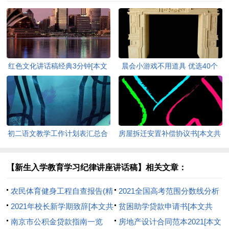
红色文化讲话稿经典3分钟[本文
晨会小游戏不用道具 优选40个
共3304字]
[本文共8316字]
初二语文教学工作计划表汇总合
房屋拆迁安置补偿协议书[本文共
集多篇[本文共7553字]
3826字]
【新生入学教育学习纪律讲座讲话稿】相关文章：
农民体育健身工程自查报告(精
2021全国高考范围分数线分析
选多篇)[本文共5188字]
2021年校长新学期致辞[本文共
预测[本文共1811字]
贫困助学贷款申请书[本文共
5800字]
南京市公积金贷款指南一览
9420字]
房地产设计合同范本2021[本文