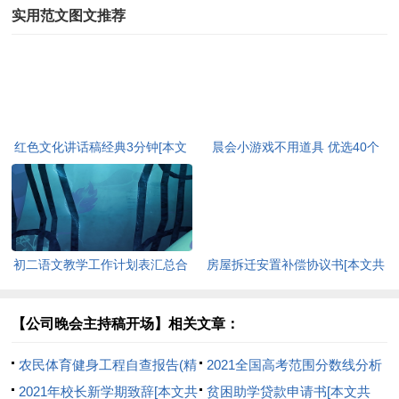
实用范文图文推荐
红色文化讲话稿经典3分钟[本文
晨会小游戏不用道具 优选40个
共3304字]
[本文共8316字]
初二语文教学工作计划表汇总合
房屋拆迁安置补偿协议书[本文共
集多篇[本文共7553字]
3826字]
【公司晚会主持稿开场】相关文章：
农民体育健身工程自查报告(精
2021全国高考范围分数线分析
选多篇)[本文共5188字]
2021年校长新学期致辞[本文共
预测[本文共1811字]
贫困助学贷款申请书[本文共