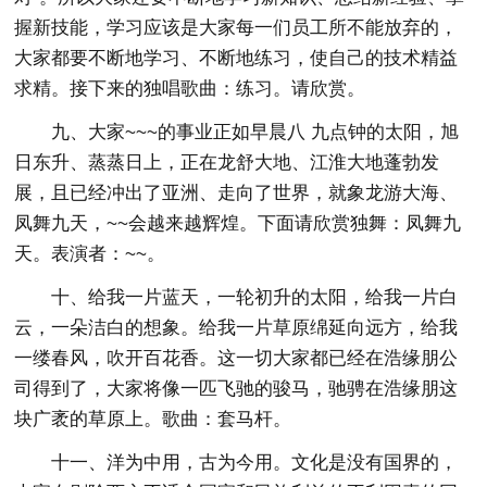
握新技能，学习应该是大家每一们员工所不能放弃的，
大家都要不断地学习、不断地练习，使自己的技术精益
求精。接下来的独唱歌曲：练习。请欣赏。
九、大家~~~的事业正如早晨八 九点钟的太阳，旭
日东升、蒸蒸日上，正在龙舒大地、江淮大地蓬勃发
展，且已经冲出了亚洲、走向了世界，就象龙游大海、
凤舞九天，~~会越来越辉煌。下面请欣赏独舞：凤舞九
天。表演者：~~。
十、给我一片蓝天，一轮初升的太阳，给我一片白
云，一朵洁白的想象。给我一片草原绵延向远方，给我
一缕春风，吹开百花香。这一切大家都已经在浩缘朋公
司得到了，大家将像一匹飞驰的骏马，驰骋在浩缘朋这
块广袤的草原上。歌曲：套马杆。
十一、洋为中用，古为今用。文化是没有国界的，