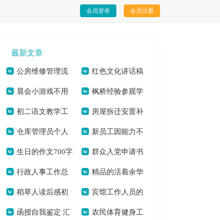
会员登录
会员注册
最新文章
公房维修管理流
红色文化讲话稿
晨会小游戏不用
枫桥经验参观学
程及工作规范[本文
经典3分钟[本文共
初二语文教学工
房屋拆迁安置补
道具 优选40个[本文
习调研[本文共2079
共721字]
3304字]
仓库管理员个人
新员工因能力不
作计划表汇总合集多
偿协议书[本文共
共8316字]
字]
生日的作文700字
群众入党申请书
总结(精选多篇)[本文
足的辞职报告[本文
篇[本文共7553字]
3826字]
行政人事工作总
精品的活着余华
[本文共5618字]
格式[本文共8214字]
共6892字]
共2011字]
稻草人读后感初
宾馆工作人员的
结精品合集[本文共
读后感[本文共5391
函授自我鉴定 汇
农民体育健身工
二[本文共4126字]
辞职报告[本文共
9676字]
字]