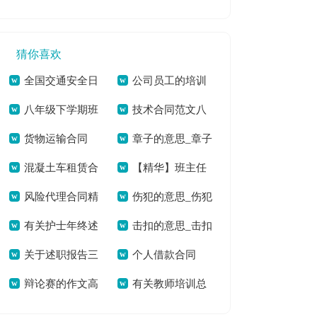
总20篇[本文共
程自查报告(精选多
1680字]
15114字]
篇)[本文共5188字]
猜你喜欢
全国交通安全日
公司员工的培训
八年级下学期班
技术合同范文八
特别节目《平安行
工作总结[本文共
货物运输合同
章子的意思_章子
主任工作总结[本文
篇[本文共14270字]
2020》观后感心得
7875字]
混凝土车租赁合
【精华】班主任
【荐】[本文共16399
的拼音[本文共26字]
共17179字]
感悟[本文共2637字]
风险代理合同精
伤犯的意思_伤犯
同汇编11篇[本文共
工作总结集合五篇
字]
有关护士年终述
击扣的意思_击扣
选15篇[本文共
的拼音[本文共115
11620字]
[本文共6881字]
关于述职报告三
个人借款合同
职报告合集5篇[本文
的拼音[本文共48字]
15410字]
字]
辩论赛的作文高
有关教师培训总
篇[本文共5098字]
【热】[本文共9314
共4248字]
一600字[本文共
结三篇[本文共3847
字]