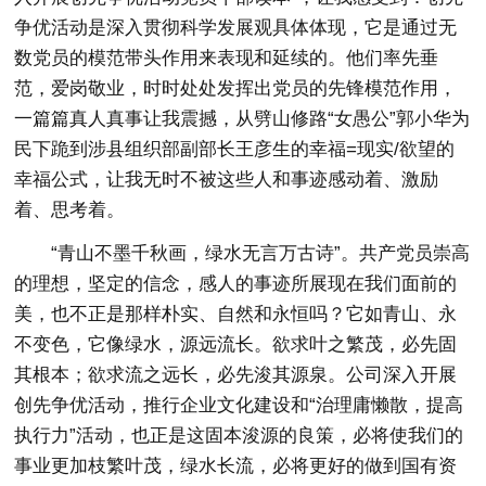
争优活动是深入贯彻科学发展观具体体现，它是通过无
数党员的模范带头作用来表现和延续的。他们率先垂
范，爱岗敬业，时时处处发挥出党员的先锋模范作用，
一篇篇真人真事让我震撼，从劈山修路“女愚公”郭小华为
民下跪到涉县组织部副部长王彦生的幸福=现实/欲望的
幸福公式，让我无时不被这些人和事迹感动着、激励
着、思考着。
“青山不墨千秋画，绿水无言万古诗”。共产党员崇高
的理想，坚定的信念，感人的事迹所展现在我们面前的
美，也不正是那样朴实、自然和永恒吗？它如青山、永
不变色，它像绿水，源远流长。欲求叶之繁茂，必先固
其根本；欲求流之远长，必先浚其源泉。公司深入开展
创先争优活动，推行企业文化建设和“治理庸懒散，提高
执行力”活动，也正是这固本浚源的良策，必将使我们的
事业更加枝繁叶茂，绿水长流，必将更好的做到国有资