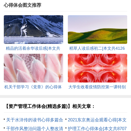
心得体会图文推荐
精品的活着余华读后感[本文共
稻草人读后感初二[本文共4126
5391字]
字]
机关干部学习《党章》的心得体
大学生收看疫情防控第一课特别
会[本文共5249字]
节目观后感作文2020[本文共
3269字]
【资产管理工作体会(精选多篇)】相关文章：
关于水浒传的读书心得多篇合
2021东京奥运会观看心得[本文
集[本文共3390字]
干部作风整治问题个人整改清
共4864字]
护理工作心得体会[本文共8707