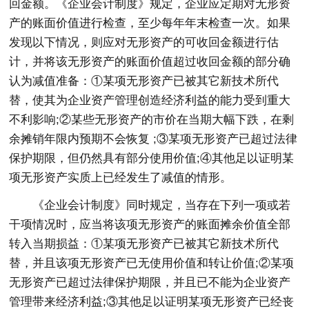
回金额。《企业会计制度》规定，企业应定期对无形资
产的账面价值进行检查，至少每年年末检查一次。如果
发现以下情况，则应对无形资产的可收回金额进行估
计，并将该无形资产的账面价值超过收回金额的部分确
认为减值准备：①某项无形资产已被其它新技术所代
替，使其为企业资产管理创造经济利益的能力受到重大
不利影响;②某些无形资产的市价在当期大幅下跌，在剩
余摊销年限内预期不会恢复 ;③某项无形资产已超过法律
保护期限，但仍然具有部分使用价值;④其他足以证明某
项无形资产实质上已经发生了减值的情形。
《企业会计制度》同时规定，当存在下列一项或若
干项情况时，应当将该项无形资产的账面摊余价值全部
转入当期损益：①某项无形资产已被其它新技术所代
替，并且该项无形资产已无使用价值和转让价值;②某项
无形资产已超过法律保护期限，并且已不能为企业资产
管理带来经济利益;③其他足以证明某项无形资产已经丧