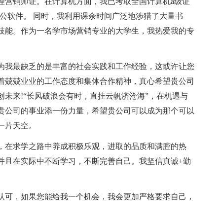
理营销师证。在计算机方面，我已考取全国计算机a级证
 office办公软件。 同时，我利用课余时间广泛地涉猎了大量书
技能。作为一名学市场营销专业的大学生，我热爱我的专
为我最缺乏的是丰富的社会实践和工作经验，这或许让您
着兢兢业业的工作态度和集体合作精神，真心希望贵公司
未来!“长风破浪会有时，直挂云帆济沧海”，在机遇与
贵公司的事业添一份力量，希望贵公司可以成为那个可以
一片天空。
，在求学之路中养成积极乐观，进取的品质和满腔的热
并且在实际中不断学习，不断完善自己。我坚信真诚+勤
认可，如果您能给我一个机会，我会更加严格要求自己，