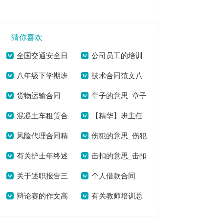
总20篇[本文共
程自查报告(精选多
1680字]
15114字]
篇)[本文共5188字]
猜你喜欢
全国交通安全日
公司员工的培训
八年级下学期班
技术合同范文八
特别节目《平安行
工作总结[本文共
货物运输合同
章子的意思_章子
主任工作总结[本文
篇[本文共14270字]
2020》观后感心得
7875字]
混凝土车租赁合
【精华】班主任
【荐】[本文共16399
的拼音[本文共26字]
共17179字]
感悟[本文共2637字]
风险代理合同精
伤犯的意思_伤犯
同汇编11篇[本文共
工作总结集合五篇
字]
有关护士年终述
击扣的意思_击扣
选15篇[本文共
的拼音[本文共115
11620字]
[本文共6881字]
关于述职报告三
个人借款合同
职报告合集5篇[本文
的拼音[本文共48字]
15410字]
字]
辩论赛的作文高
有关教师培训总
篇[本文共5098字]
【热】[本文共9314
共4248字]
一600字[本文共
结三篇[本文共3847
字]