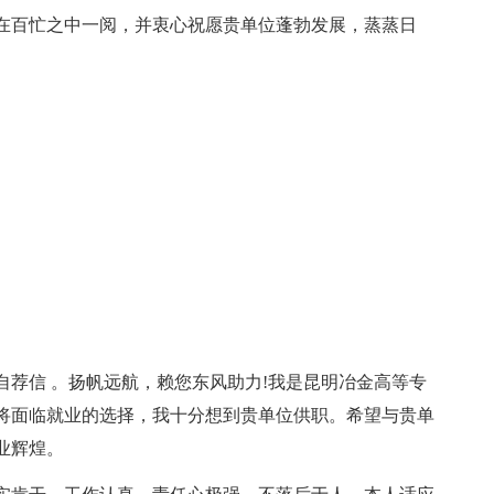
在百忙之中一阅，并衷心祝愿贵单位蓬勃发展，蒸蒸日
自荐信 。扬帆远航，赖您东风助力!我是昆明冶金高等专
即将面临就业的选择，我十分想到贵单位供职。希望与贵单
业辉煌。