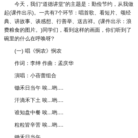
今天，我们“道德讲堂”的主题是：勤俭节约，从我做
起(课件出示)。一共有7个环节：唱首歌、看短片、颂经
典、讲故事、谈感想、行善举、送吉祥。(课件出示：浪
费粮食的图片。)同学们，看到这样的画面，你们听到了
碗里的什么在呼唤呀?
(一) 唱《悯农》悯农
作词：李绅 作曲：孟庆华
演唱：小蓓蕾组合
锄禾日当午 唉...哟....
汗滴禾下土 唉...哟....
谁知盘中餐 唉...哟....
粒粒皆辛苦 唉...哟....
锄禾日当午