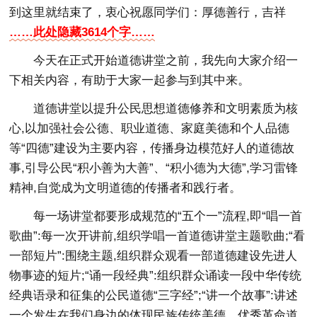
到这里就结束了，衷心祝愿同学们：厚德善行，吉祥
……此处隐藏3614个字……
今天在正式开始道德讲堂之前，我先向大家介绍一
下相关内容，有助于大家一起参与到其中来。
道德讲堂以提升公民思想道德修养和文明素质为核
心,以加强社会公德、职业道德、家庭美德和个人品德
等“四德”建设为主要内容，传播身边模范好人的道德故
事,引导公民“积小善为大善”、“积小德为大德”,学习雷锋
精神,自觉成为文明道德的传播者和践行者。
每一场讲堂都要形成规范的“五个一”流程,即“唱一首
歌曲”:每一次开讲前,组织学唱一首道德讲堂主题歌曲;“看
一部短片”:围绕主题,组织群众观看一部道德建设先进人
物事迹的短片;“诵一段经典”:组织群众诵读一段中华传统
经典语录和征集的公民道德“三字经”;“讲一个故事”:讲述
一个发生在我们身边的体现民族传统美德、优秀革命道