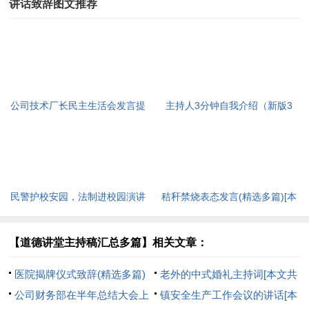
讲话致辞图文推荐
公司技术厂长民主生活会发言提
主持人3分钟自我介绍（新版3
纲(精选多篇)[本文共9459字]
篇）[本文共1066字]
民警护校安园，法制进校园演讲
秸秆禁烧表态发言(精选多篇)[本
稿[本文共1094字]
文共4533字]
【道德讲堂主持稿汇总多篇】相关文章：
医院揭牌仪式致辞(精选多篇)
老外的中式婚礼主持词[本文共
[本文共4127字]
公司财务部在半年总结大会上
7237字]
镇安全生产工作会议的讲话[本