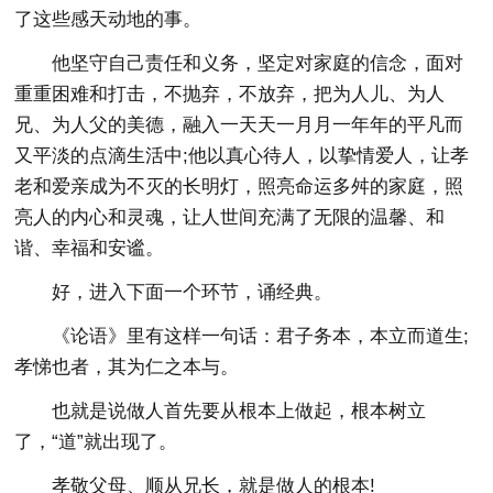
了这些感天动地的事。
他坚守自己责任和义务，坚定对家庭的信念，面对
重重困难和打击，不抛弃，不放弃，把为人儿、为人
兄、为人父的美德，融入一天天一月月一年年的平凡而
又平淡的点滴生活中;他以真心待人，以挚情爱人，让孝
老和爱亲成为不灭的长明灯，照亮命运多舛的家庭，照
亮人的内心和灵魂，让人世间充满了无限的温馨、和
谐、幸福和安谧。
好，进入下面一个环节，诵经典。
《论语》里有这样一句话：君子务本，本立而道生;
孝悌也者，其为仁之本与。
也就是说做人首先要从根本上做起，根本树立
了，“道”就出现了。
孝敬父母、顺从兄长，就是做人的根本!