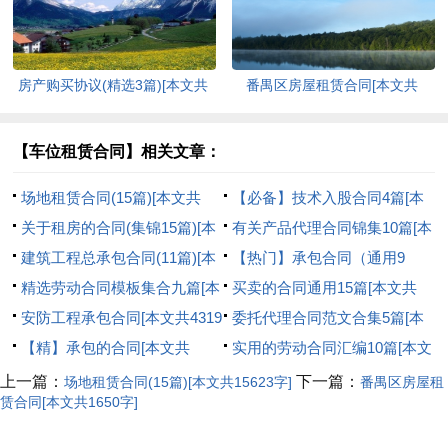
房产购买协议(精选3篇)[本文共
番禺区房屋租赁合同[本文共
4918字]
1650字]
【车位租赁合同】相关文章：
场地租赁合同(15篇)[本文共
【必备】技术入股合同4篇[本
15623字]
关于租房的合同(集锦15篇)[本
文共6972字]
有关产品代理合同锦集10篇[本
文共12937字]
建筑工程总承包合同(11篇)[本
文共11392字]
【热门】承包合同（通用9
文共31634字]
精选劳动合同模板集合九篇[本
篇）[本文共6576字]
买卖的合同通用15篇[本文共
文共7900字]
安防工程承包合同[本文共4319
17198字]
委托代理合同范文合集5篇[本
字]
【精】承包的合同[本文共
文共4151字]
实用的劳动合同汇编10篇[本文
20967字]
共10951字]
上一篇：
下一篇：
场地租赁合同(15篇)[本文共15623字]
番禺区房屋租
赁合同[本文共1650字]